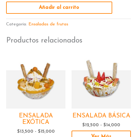
Añadir al carrito
Categoría:
Ensaladas de frutas
Productos relacionados
Rango
Este
Rango
Es
de
de
producto
pr
precios:
precios
tiene
ti
desde
desde
múltiples
mú
$13,500
$12,500
variantes.
va
hasta
hasta
Las
La
$15,000
$14,000
opciones
op
se
se
pueden
pu
elegir
ele
ENSALADA
ENSALADA BÁSICA
en
en
EXÓTICA
la
la
$
12,500
-
$
14,000
página
pá
$
13,500
-
$
15,000
de
de
Ver Más