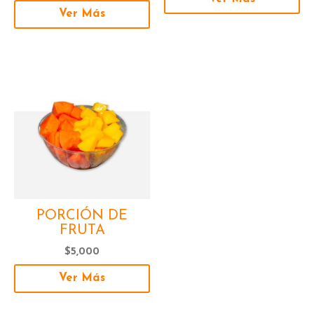
producto
pr
Ver Más
PORCIÓN DE
FRUTA
$
5,000
Ver Más