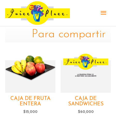
Ir
Men
al
contenido
princ
Para compartir
CAJA DE FRUTA
CAJA DE
ENTERA
SANDWICHES
$
15,000
$
60,000