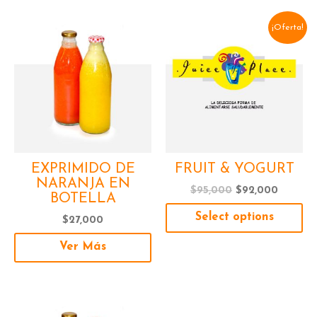
El
El
¡Oferta!
precio
precio
original
actual
era:
es:
$95,000.
$92,000
EXPRIMIDO DE
FRUIT & YOGURT
NARANJA EN
$
95,000
$
92,000
BOTELLA
Select options
$
27,000
Ver Más